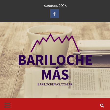
Saltar
6 agosto, 2026
al
contenido
Facebook
BARILOCHE
MÁS
BARILOCHEMAS.COM.AR
Menú
primario