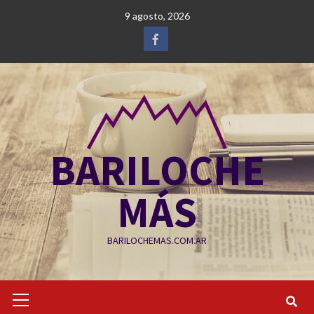
Saltar
9 agosto, 2026
al
contenido
Facebook
BARILOCHE
MÁS
BARILOCHEMAS.COM.AR
Menú
primario