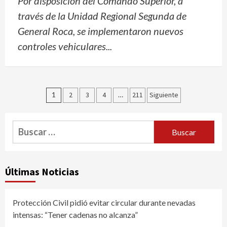
Por disposición del Comando Superior, a
través de la Unidad Regional Segunda de
General Roca, se implementaron nuevos
controles vehiculares...
Navegación
1
2
3
4
…
211
Siguiente
de
entradas
Buscar:
Últimas Noticias
Protección Civil pidió evitar circular durante nevadas
intensas: “Tener cadenas no alcanza”