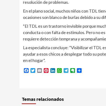
resolución de problemas.
En el plano social, muchos niños con TDL tien
ocasiones son blanco de burlas debido a su di
“El TDL es un trastorno invisible porque muc
conducta o con falta de estímulos. Pero no es
requiere detección temprana y acompañamie
La especialista concluye: “Visibilizar el TDL 
ayudar a esos chicos a desplegar todo su pote
en el hogar”.
Facebook
Twitter
Email
Pinterest
LinkedIn
WhatsApp
Telegram
Evernote
Compartir
Temas relacionados