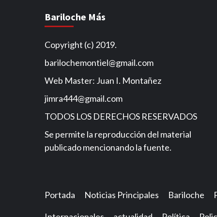
Bariloche Más
Copyright (c) 2019.
barilochemontiel@gmail.com
Web Master: Juan I. Montañez
jimra444@gmail.com
TODOS LOS DERECHOS RESERVADOS
Se permite la reproducción del material
publicado mencionando la fuente.
Portada
Noticias Principales
Bariloche
Internacionales
actualidad
Política
Polic