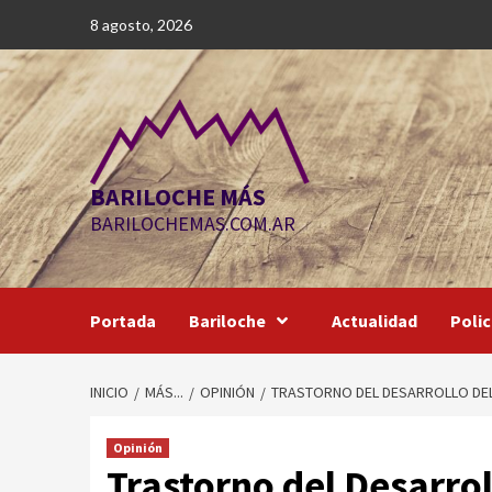
Saltar
8 agosto, 2026
al
contenido
BARILOCHE MÁS
BARILOCHEMAS.COM.AR
Portada
Bariloche
Actualidad
Polic
INICIO
MÁS...
OPINIÓN
TRASTORNO DEL DESARROLLO DEL L
Opinión
Trastorno del Desarrol