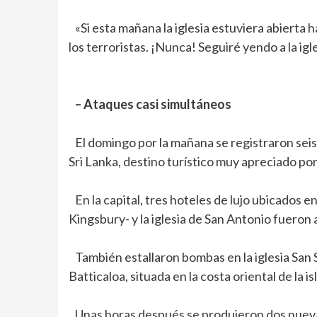
«Si esta mañana la iglesia estuviera abierta
los terroristas. ¡Nunca! Seguiré yendo a la igle
– Ataques casi simultáneos
El domingo por la mañana se registraron seis 
Sri Lanka, destino turístico muy apreciado por 
En la capital, tres hoteles de lujo ubicados en
Kingsbury- y la iglesia de San Antonio fuero
También estallaron bombas en la iglesia San 
Batticaloa, situada en la costa oriental de la isl
Unas horas después se produjeron dos nuevas 