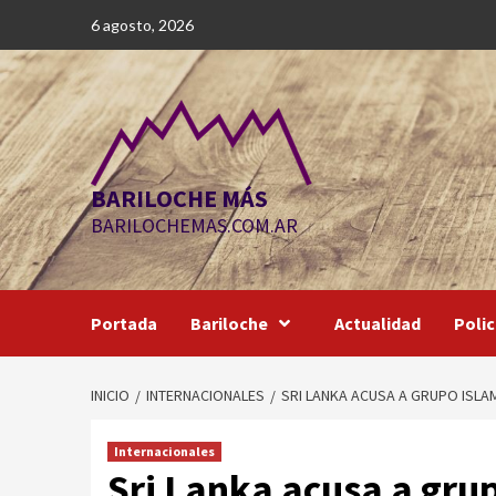
Saltar
6 agosto, 2026
al
contenido
BARILOCHE MÁS
BARILOCHEMAS.COM.AR
Portada
Bariloche
Actualidad
Polic
INICIO
INTERNACIONALES
SRI LANKA ACUSA A GRUPO ISLA
Internacionales
Sri Lanka acusa a grup