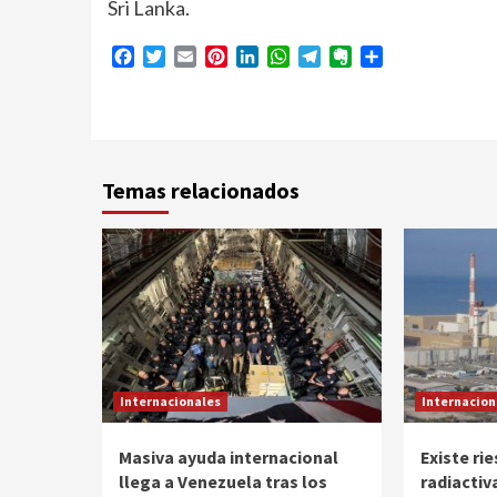
Sri Lanka.
Facebook
Twitter
Email
Pinterest
LinkedIn
WhatsApp
Telegram
Evernote
Compartir
Temas relacionados
Internacionales
Internacion
Masiva ayuda internacional
Existe ri
llega a Venezuela tras los
radiactiv