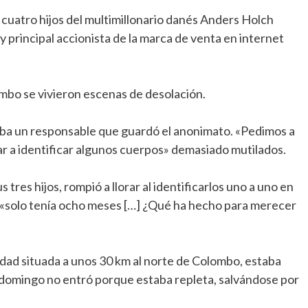
 cuatro hijos del multimillonario danés Anders Holch
 principal accionista de la marca de venta en internet
mbo se vivieron escenas de desolación.
ba un responsable que guardó el anonimato. «Pedimos a
ar a identificar algunos cuerpos» demasiado mutilados.
es hijos, rompió a llorar al identificarlos uno a uno en
ra «solo tenía ocho meses […] ¿Qué ha hecho para merecer
dad situada a unos 30 km al norte de Colombo, estaba
 el domingo no entró porque estaba repleta, salvándose por