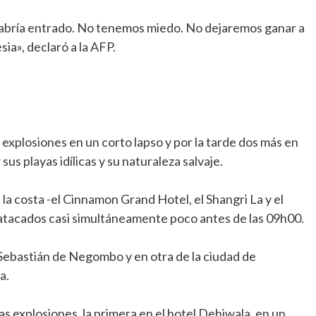
 habría entrado. No tenemos miedo. No dejaremos ganar a
sia», declaró a la AFP.
explosiones en un corto lapso y por la tarde dos más en
sus playas idílicas y su naturaleza salvaje.
 la costa -el Cinnamon Grand Hotel, el Shangri La y el
n atacados casi simultáneamente poco antes de las 09h00.
Sebastián de Negombo y en otra de la ciudad de
a.
explosiones, la primera en el hotel Dehiwala, en un