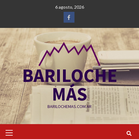
Saltar
6 agosto, 2026
al
contenido
Facebook
BARILOCHE
MÁS
BARILOCHEMAS.COM.AR
Menú
primario