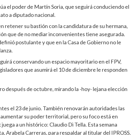
úa el poder de Martín Soria, que seguirá conduciendo el
dato a diputado nacional.
n retener su bastión con la candidatura de su hermana,
ción que de no mediar inconvenientes tiene asegurada.
efinió postulante y que en la Casa de Gobierno no le
danza.
 seguirá conservando un espacio mayoritario en el FPV,
isladores que asumirá el 10 de diciembre le responden
uro después de octubre, mirando la -hoy- lejana elección
ntes el 23 de junio. También renovarán autoridades las
aumentar su poder territorial, pero su foco está en
juega a un histórico: Claudio Di Tella. Esta semana
, Arabela Carreras, para respaldar al titular del IPROSS.