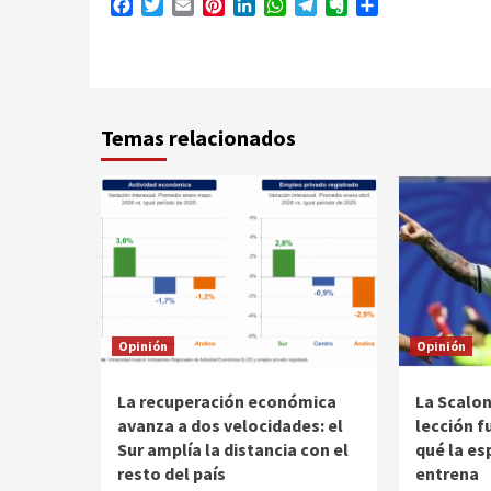
Facebook
Twitter
Email
Pinterest
LinkedIn
WhatsApp
Telegram
Evernote
Compartir
Temas relacionados
Opinión
Opinión
La recuperación económica
La Scalon
avanza a dos velocidades: el
lección f
Sur amplía la distancia con el
qué la es
resto del país
entrena