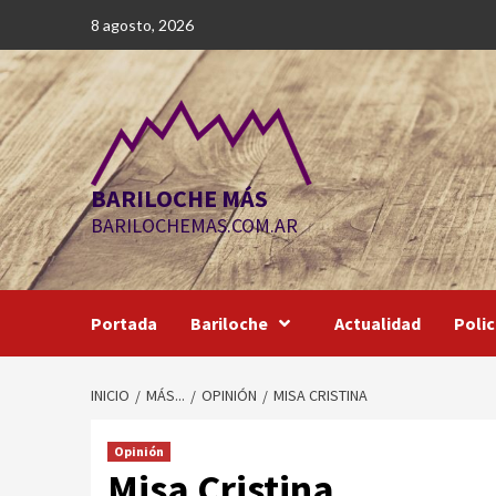
Saltar
8 agosto, 2026
al
contenido
BARILOCHE MÁS
BARILOCHEMAS.COM.AR
Portada
Bariloche
Actualidad
Polic
INICIO
MÁS...
OPINIÓN
MISA CRISTINA
Opinión
Misa Cristina