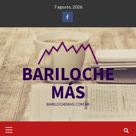
Saltar
7 agosto, 2026
al
contenido
Facebook
BARILOCHE
MÁS
BARILOCHEMAS.COM.AR
Menú
primario