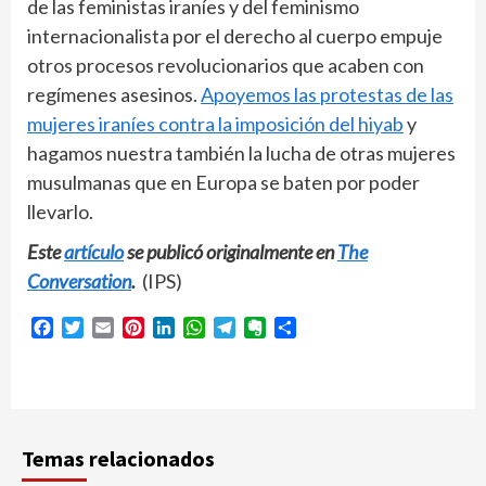
de las feministas iraníes y del feminismo
internacionalista por el derecho al cuerpo empuje
otros procesos revolucionarios que acaben con
regímenes asesinos.
Apoyemos las protestas de las
mujeres iraníes contra la imposición del hiyab
y
hagamos nuestra también la lucha de otras mujeres
musulmanas que en Europa se baten por poder
llevarlo.
Este
artículo
se publicó originalmente en
The
Conversation
.
(IPS)
Facebook
Twitter
Email
Pinterest
LinkedIn
WhatsApp
Telegram
Evernote
Compartir
Temas relacionados