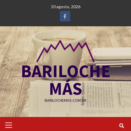
Saltar
10 agosto, 2026
al
contenido
Facebook
BARILOCHE
MÁS
BARILOCHEMAS.COM.AR
Menú
primario