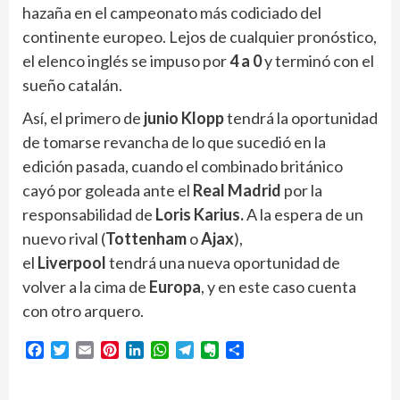
hazaña en el campeonato más codiciado del
continente europeo. Lejos de cualquier pronóstico,
el elenco inglés se impuso por
4 a 0
y terminó con el
sueño catalán.
Así, el primero de
junio Klopp
tendrá la oportunidad
de tomarse revancha de lo que sucedió en la
edición pasada, cuando el combinado británico
cayó por goleada ante el
Real Madrid
por la
responsabilidad de
Loris Karius.
A la espera de un
nuevo rival (
Tottenham
o
Ajax
),
el
Liverpool
tendrá una nueva oportunidad de
volver a la cima de
Europa
, y en este caso cuenta
con otro arquero.
Facebook
Twitter
Email
Pinterest
LinkedIn
WhatsApp
Telegram
Evernote
Compartir