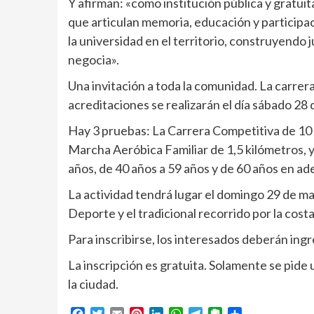
Y afirman: «como institución pública y gratu
que articulan memoria, educación y participa
la universidad en el territorio, construyendo
negocia».
Una invitación a toda la comunidad. La carrer
acreditaciones se realizarán el día sábado 28 
Hay 3 pruebas: La Carrera Competitiva de 10 k
Marcha Aeróbica Familiar de 1,5 kilómetros, 
años, de 40 años a 59 años y de 60 años en ad
La actividad tendrá lugar el domingo 29 de ma
Deporte y el tradicional recorrido por la cost
Para inscribirse, los interesados deberán ing
La inscripción es gratuita. Solamente se pid
la ciudad.
Facebook
Twitter
Email
Pinterest
LinkedIn
WhatsApp
Telegram
Evernote
Compartir