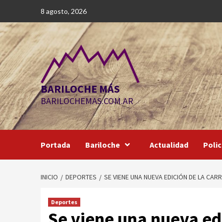
Saltar
8 agosto, 2026
al
contenido
BARILOCHE MÁS
BARILOCHEMAS.COM.AR
Portada
Bariloche
Actualidad
Polic
INICIO
DEPORTES
SE VIENE UNA NUEVA EDICIÓN DE LA CAR
Deportes
Se viene una nueva edi