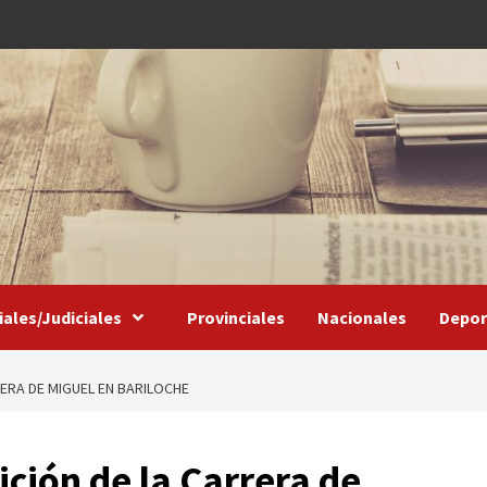
iales/Judiciales
Provinciales
Nacionales
Depor
RERA DE MIGUEL EN BARILOCHE
ción de la Carrera de