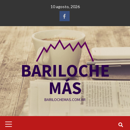
Saltar
10 agosto, 2026
al
contenido
Facebook
BARILOCHE
MÁS
BARILOCHEMAS.COM.AR
Menú
primario