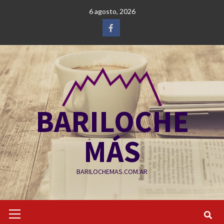
Saltar
6 agosto, 2026
al
contenido
Facebook
BARILOCHE
MÁS
BARILOCHEMAS.COM.AR
Menú
primario