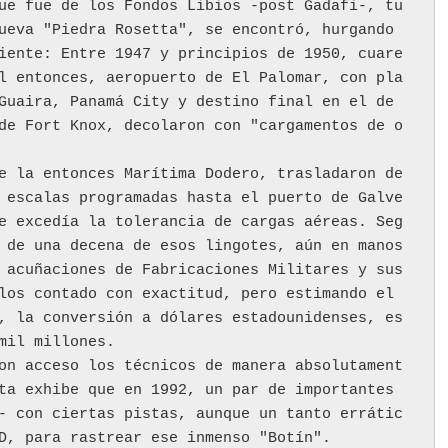
ue fue de los Fondos Libios -post Gadafi-, tu
ueva "Piedra Rosetta", se encontró, hurgando 
iente: Entre 1947 y principios de 1950, cuare
l entonces, aeropuerto de El Palomar, con pla
Guaira, Panamá City y destino final en el de 
de Fort Knox, decolaron con "cargamentos de o
e la entonces Marítima Dodero, trasladaron de
 escalas programadas hasta el puerto de Galve
e excedía la tolerancia de cargas aéreas. Seg
 de una decena de esos lingotes, aún en manos 
 acuñaciones de Fabricaciones Militares y sus 
los contado con exactitud, pero estimando el 
, la conversión a dólares estadounidenses, es 
mil millones. 
on acceso los técnicos de manera absolutament
ta exhibe que en 1992, un par de importantes 
- con ciertas pistas, aunque un tanto errátic
D, para rastrear ese inmenso "Botín". 