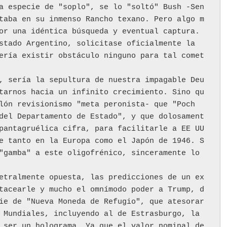
a especie de "soplo", se lo "soltó" Bush -Sen
taba en su inmenso Rancho texano. Pero algo m
or una idéntica búsqueda y eventual captura. 
stado Argentino, solicitase oficialmente la 
ería existir obstáculo ninguno para tal comet
, sería la sepultura de nuestra impagable Deu
tarnos hacia un infinito crecimiento. Sino qu
lón revisionismo "meta peronista- que "Poch
del Departamento de Estado", y que dolosament
pantagruélica cifra, para facilitarle a EE UU 
e tanto en la Europa como el Japón de 1946. S
"gamba" a este oligofrénico, sinceramente lo 
etralmente opuesta, las predicciones de un ex 
tacearle y mucho el omnímodo poder a Trump, d
ie de "Nueva Moneda de Refugio", que atesorar
 Mundiales, incluyendo al de Estrasburgo, la 
 ser un holograma. Ya que el valor nominal de