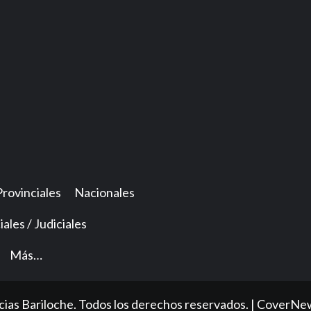
Provinciales
Nacionales
iales / Judiciales
Más…
ias Bariloche. Todos los derechos reservados.
|
CoverNe