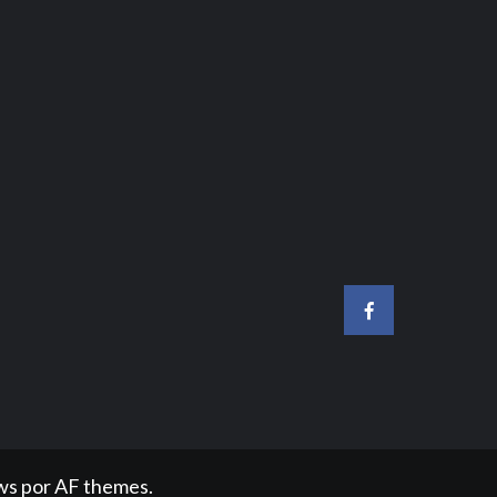
Facebook
ws
por AF themes.