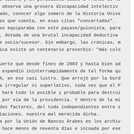
 observa una grosera discapacidad intelectiv
ado, conocer algo somero de la Historia Unive
s que cuenta, en esas citas "concertadas".  
se equiparaba con este payaso/guionista, para 
, dotada de una brutal incapacidad deductiva 
e socio/sucesor. Sin embargo, las crónicas, m
ica existe un centenario proverbio: “más culo 
uerte que desde fines de 2003 y hasta bien ad
 expandió ininterrumpidamente de tal forma qu
%, en ese casi lustro. Que arrojó por la bord
a irregular ni superlativo, toda vez que el P
 hará todo lo posible y probable para destrui
 por vía de la providencia. Y dentro de la mi
dos factores, del todo independientes entre s
iaciones, nuestra mal merecida dicha. 
a por la Unión de Bancos Árabes en los archiv
 hace menos de noventa días e incoada por ese 