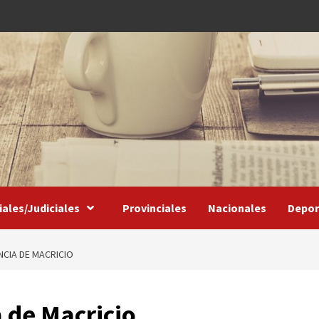
iales/Judiciales
Provinciales
Nacionales
Depor
NCIA DE MACRICIO
 de Macricio