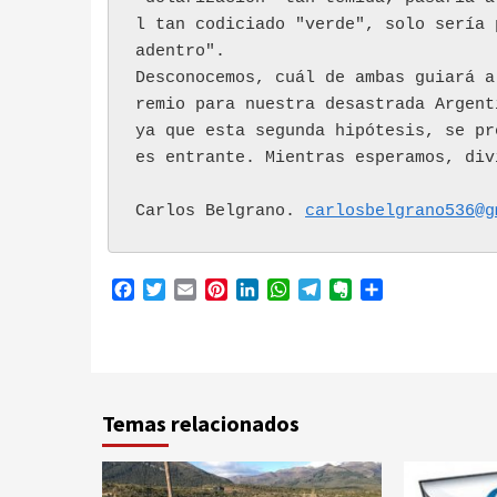
l tan codiciado "verde", solo sería 
adentro". 
Desconocemos, cuál de ambas guiará a
remio para nuestra desastrada Argent
ya que esta segunda hipótesis, se pr
es entrante. Mientras esperamos, div
Carlos Belgrano. 
carlosbelgrano536@g
Facebook
Twitter
Email
Pinterest
LinkedIn
WhatsApp
Telegram
Evernote
Compartir
Temas relacionados