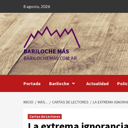
Saltar
8 agosto, 2026
al
contenido
BARILOCHE MÁS
BARILOCHEMAS.COM.AR
Portada
Bariloche
Actualidad
Polic
INICIO
MÁS...
CARTAS DE LECTORES
LA EXTREMA IGNORA
Cartas de Lectores
La extrema ignorancia