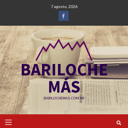
Saltar
7 agosto, 2026
al
contenido
Facebook
BARILOCHE
MÁS
BARILOCHEMAS.COM.AR
Menú
primario