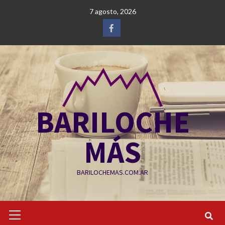
Saltar
7 agosto, 2026
al
contenido
Facebook
BARILOCHE
MÁS
BARILOCHEMAS.COM.AR
Menú
primario