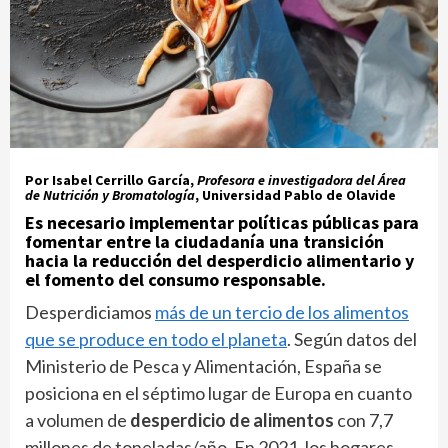
Por Isabel Cerrillo García,
Profesora e investigadora del Área
de Nutrición y Bromatología
,
Universidad Pablo de Olavide
Es necesario implementar políticas públicas para
fomentar entre la ciudadanía una transición
hacia la reducción del desperdicio alimentario y
el fomento del consumo responsable.
Desperdiciamos
más de un tercio de los alimentos
que se produce en todo el planeta
. Según datos del
Ministerio de Pesca y Alimentación, España se
posiciona en el séptimo lugar de Europa en cuanto
a volumen de
desperdicio de alimentos
con 7,7
millones de toneladas/año. En 2021, los hogares