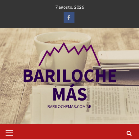
Saltar
7 agosto, 2026
al
contenido
Facebook
BARILOCHE
MÁS
BARILOCHEMAS.COM.AR
Menú
primario