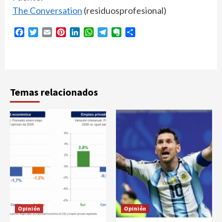
The Conversation
(residuosprofesional)
Facebook
Twitter
Email
Pinterest
LinkedIn
WhatsApp
Telegram
Evernote
Compartir
Temas relacionados
Opinión
Opinión