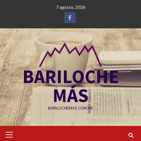
Saltar
7 agosto, 2026
al
contenido
Facebook
BARILOCHE
MÁS
BARILOCHEMAS.COM.AR
Menú
primario