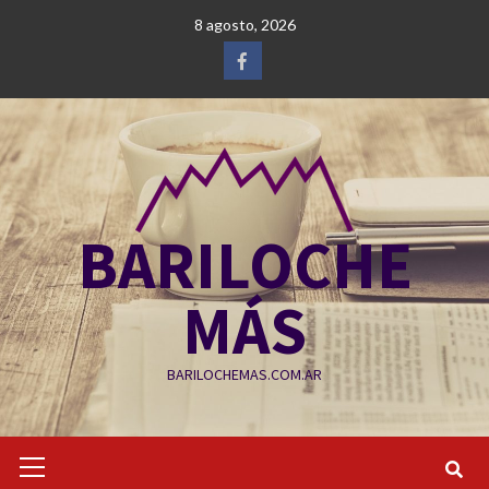
Saltar
8 agosto, 2026
al
contenido
Facebook
BARILOCHE
MÁS
BARILOCHEMAS.COM.AR
Menú
primario