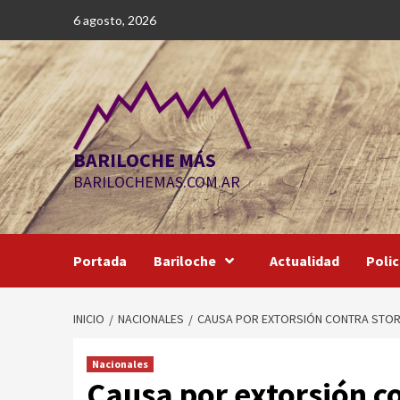
Saltar
6 agosto, 2026
al
contenido
BARILOCHE MÁS
BARILOCHEMAS.COM.AR
Portada
Bariloche
Actualidad
Polic
INICIO
NACIONALES
CAUSA POR EXTORSIÓN CONTRA STORNE
Nacionales
Causa por extorsión con