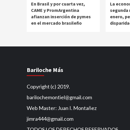
En Brasil y por cuarta vez,
La econo
CAME y PromArgentina
segunda m
afianzan inserción de pymes
enero, pe
en el mercado brasileño
disparida
Bariloche Más
Copyright (c) 2019.
barilochemontiel@gmail.com
Web Master: Juan I. Montañez
jimra444@gmail.com
TODOS LOS DERECHOS RESERVADOS