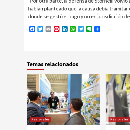
Por otra parte, la defensa de Stornelli volvi
habían planteado que la causa debía tramitar 
donde se gestó el pago y no en jurisdicción de
Facebook
Twitter
Email
Pinterest
LinkedIn
WhatsApp
Telegram
Evernote
Compartir
Temas relacionados
Nacionales
Nacionales