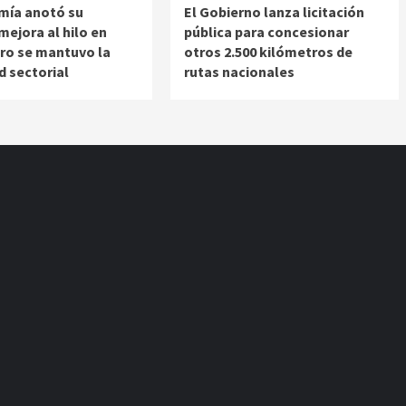
mía anotó su
El Gobierno lanza licitación
ejora al hilo en
pública para concesionar
ro se mantuvo la
otros 2.500 kilómetros de
d sectorial
rutas nacionales