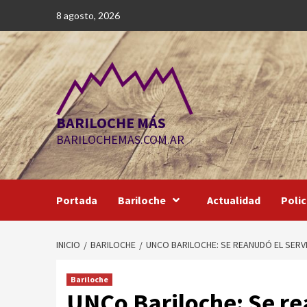
Saltar
8 agosto, 2026
al
contenido
BARILOCHE MÁS
BARILOCHEMAS.COM.AR
Portada
Bariloche
Actualidad
Polic
INICIO
BARILOCHE
UNCO BARILOCHE: SE REANUDÓ EL SERV
Bariloche
UNCo Bariloche: Se re