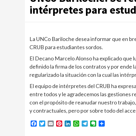
intérpretes para estu
La UNCo Bariloche desea informar que en brev
CRUB para estudiantes sordos.
El Decano Marcelo Alonso ha explicado que l
definido la firma de los contratos y por ende l
regularizado la situación con la cual las inté
El equipo de intérpretes del CRUB ha expres
entre todos y le agradecemos las gestiones 
con el propósito de reanudar nuestro trabajo,
y contractuales, pero por sobre todo del acce
Facebook
Twitter
Email
Pinterest
LinkedIn
WhatsApp
Telegram
Evernote
Compartir