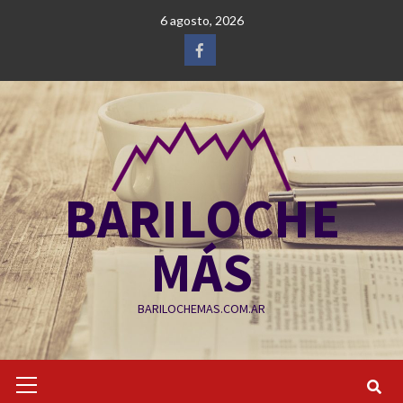
Saltar
6 agosto, 2026
al
contenido
Facebook
BARILOCHE
MÁS
BARILOCHEMAS.COM.AR
Menú
primario