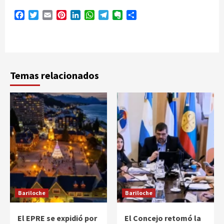
Facebook
Twitter
Email
Pinterest
LinkedIn
WhatsApp
Telegram
Evernote
Compartir
Temas relacionados
Bariloche
Bariloche
El EPRE se expidió por
El Concejo retomó la