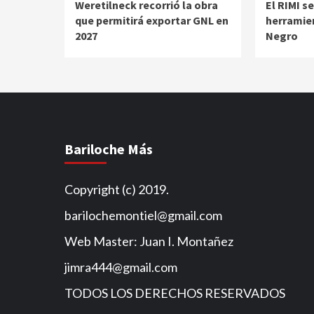
Weretilneck recorrió la obra
El RIMI s
que permitirá exportar GNL en
herramien
2027
Negro
Bariloche Más
Copyright (c) 2019.
barilochemontiel@gmail.com
Web Master: Juan I. Montañez
jimra444@gmail.com
TODOS LOS DERECHOS RESERVADOS