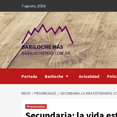
Saltar
7 agosto, 2026
al
contenido
BARILOCHE MÁS
BARILOCHEMAS.COM.AR
Portada
Bariloche
Actualidad
Polic
INICIO
PROVINCIALES
SECUNDARIA: LA VIDA ESTUDIANTIL 
Provinciales
Secundaria: la vida es