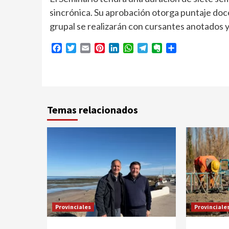
sincrónica. Su aprobación otorga puntaje doc
grupal se realizarán con cursantes anotados 
Facebook
Twitter
Email
Pinterest
LinkedIn
WhatsApp
Telegram
Evernote
Compartir
Temas relacionados
Provinciales
Provinciale