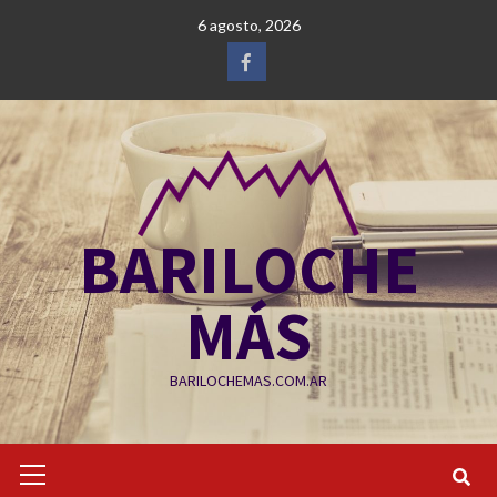
Saltar
6 agosto, 2026
al
contenido
Facebook
BARILOCHE
MÁS
BARILOCHEMAS.COM.AR
Menú
primario