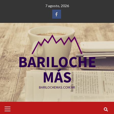
Saltar
7 agosto, 2026
al
contenido
Facebook
BARILOCHE
MÁS
BARILOCHEMAS.COM.AR
Menú
primario