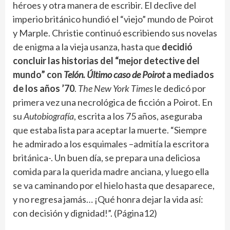
héroes y otra manera de escribir. El declive del
imperio británico hundió el “viejo” mundo de Poirot
y Marple. Christie continuó escribiendo sus novelas
de enigma a la vieja usanza, hasta que
decidió
concluir las historias del “mejor detective del
mundo” con
Telón. Último caso de Poirot
a mediados
de los años ’70
.
The
New York Times
le dedicó por
primera vez una necrológica de ficción a Poirot. En
su
Autobiografía
, escrita a los 75 años, aseguraba
que estaba lista para aceptar la muerte. “Siempre
he admirado a los esquimales –admitía la escritora
británica-. Un buen día, se prepara una deliciosa
comida para la querida madre anciana, y luego ella
se va caminando por el hielo hasta que desaparece,
y no regresa jamás… ¡Qué honra dejar la vida así:
con decisión y dignidad!”. (Página12)