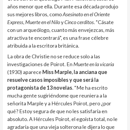
años menor que ella. Durante esa década produjo
sus mejores libros, como
Asesinato en el Oriente
Express
,
Muerte en el Nilo
y
Cinco cerditos
. “Cásate
con un arqueólogo, cuanto más envejezcas, más
atractiva te encontrará”, es una frase célebre
atribuida a la escritora británica.
La obra de Christie no se reduce solo a las
investigaciones de Poirot. En
Muerte en la vicaría
(1930) aparece
Miss Marple, la anciana que
resuelve casos imposibles y que será la
protagonista de 13 novelas
. “Me ha escrito
mucha gente sugiriéndome que reuniera a la
señorita Marple y a Hércules Poirot, pero ¿por
qué? Estoy segura de que no les satisfaría en
absoluto. A Hércules Poirot, el egoísta total, no le
agradaría que una vieja solterona le dijera lo que