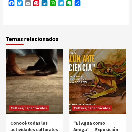
Facebook
Twitter
Email
Pinterest
LinkedIn
WhatsApp
Telegram
Evernote
Compartir
Temas relacionados
Cultura/Espectáculos
Cultura/Espectáculos
Conocé todas las
“El Agua como
actividades culturales
Amiga” — Exposición