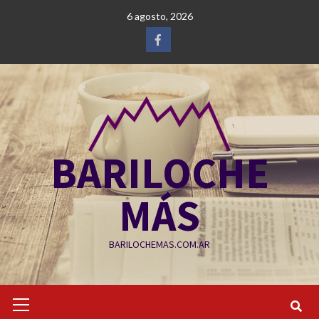
Saltar
6 agosto, 2026
al
contenido
Facebook
BARILOCHE
MÁS
BARILOCHEMAS.COM.AR
Menú
primario