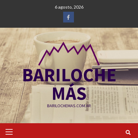
Saltar
6 agosto, 2026
al
contenido
Facebook
BARILOCHE
MÁS
BARILOCHEMAS.COM.AR
Menú
primario