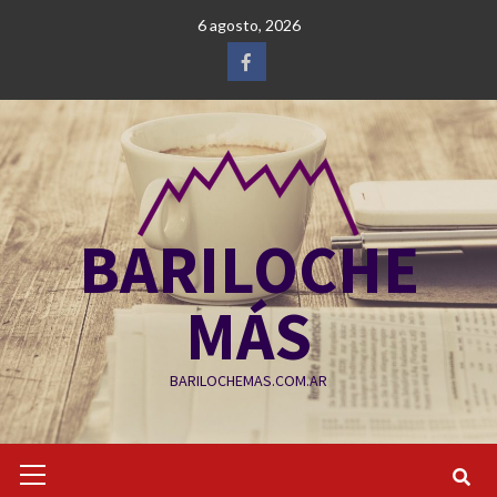
Saltar
6 agosto, 2026
al
contenido
Facebook
BARILOCHE
MÁS
BARILOCHEMAS.COM.AR
Menú
primario