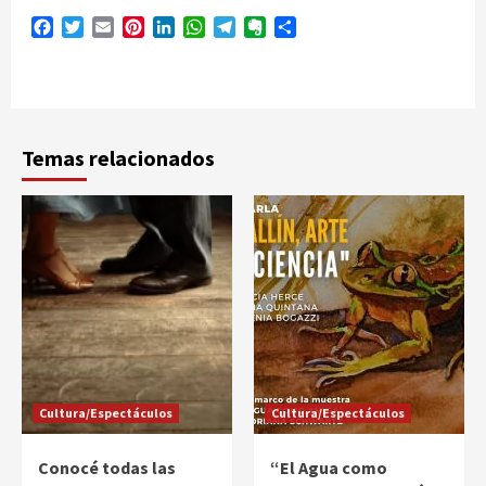
Facebook
Twitter
Email
Pinterest
LinkedIn
WhatsApp
Telegram
Evernote
Compartir
Temas relacionados
Cultura/Espectáculos
Cultura/Espectáculos
Conocé todas las
“El Agua como