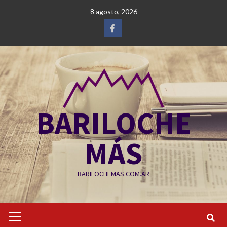
Saltar
8 agosto, 2026
al
contenido
Facebook
BARILOCHE
MÁS
BARILOCHEMAS.COM.AR
Menú
primario