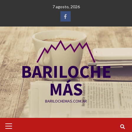
Saltar
7 agosto, 2026
al
contenido
Facebook
BARILOCHE
MÁS
BARILOCHEMAS.COM.AR
Menú
primario