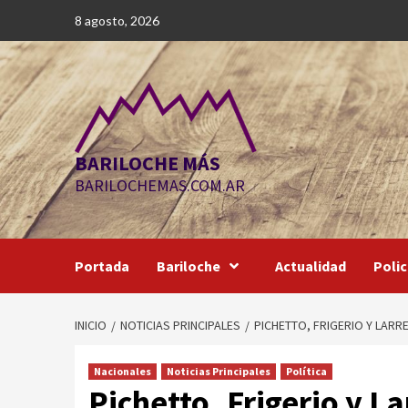
Saltar
8 agosto, 2026
al
contenido
BARILOCHE MÁS
BARILOCHEMAS.COM.AR
Portada
Bariloche
Actualidad
Polic
INICIO
NOTICIAS PRINCIPALES
PICHETTO, FRIGERIO Y LARR
Nacionales
Noticias Principales
Política
Pichetto, Frigerio y La