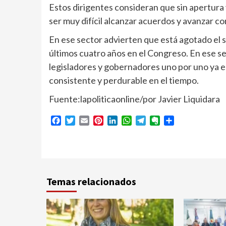
Estos dirigentes consideran que sin apertura y
ser muy difícil alcanzar acuerdos y avanzar 
En ese sector advierten que está agotado el 
últimos cuatro años en el Congreso. En ese s
legisladores y gobernadores uno por uno ya 
consistente y perdurable en el tiempo.
Fuente:lapoliticaonline/por Javier Liquidara
Facebook
Twitter
Email
Pinterest
LinkedIn
WhatsApp
Telegram
Evernote
Compartir
Temas relacionados