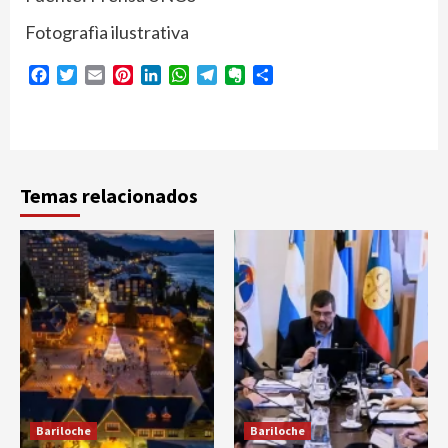
Fotografìa ilustrativa
Facebook
Twitter
Email
Pinterest
LinkedIn
WhatsApp
Telegram
Evernote
Compartir
Temas relacionados
Bariloche
Bariloche