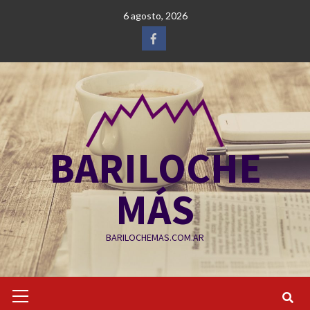
Saltar
6 agosto, 2026
al
contenido
Facebook
BARILOCHE
MÁS
BARILOCHEMAS.COM.AR
Menú
primario