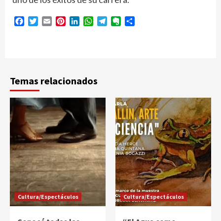
Facebook
Twitter
Email
Pinterest
LinkedIn
WhatsApp
Telegram
Evernote
Compartir
Temas relacionados
Cultura/Espectáculos
Cultura/Espectáculos