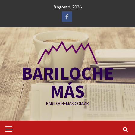
Saltar
8 agosto, 2026
al
contenido
Facebook
BARILOCHE
MÁS
BARILOCHEMAS.COM.AR
Menú
primario