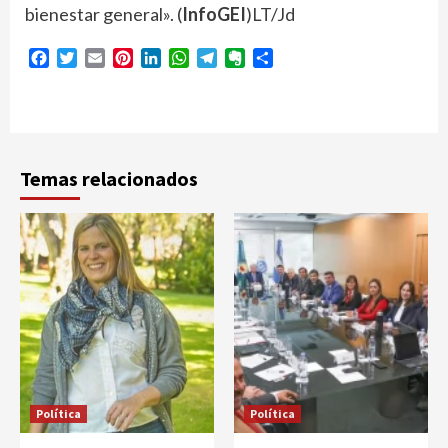
bienestar general». (
InfoGEI
)LT/Jd
Facebook
Twitter
Email
Pinterest
LinkedIn
WhatsApp
Telegram
Evernote
Compartir
Temas relacionados
Política
Política