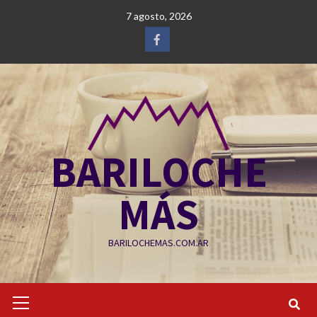
Saltar
7 agosto, 2026
al
contenido
Facebook
BARILOCHE
MÁS
BARILOCHEMAS.COM.AR
Menú
primario