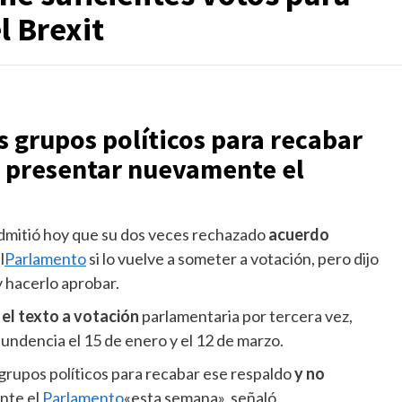
l Brexit
 grupos políticos para recabar
a presentar nuevamente el
admitió hoy que su dos veces rechazado
acuerdo
l
Parlamento
si lo vuelve a someter a votación, pero dijo
y hacerlo aprobar.
el texto a votación
parlamentaria por tercera vez,
ndencia el 15 de enero y el 12 de marzo.
grupos políticos para recabar ese respaldo
y no
nte el
Parlamento
«esta semana», señaló.