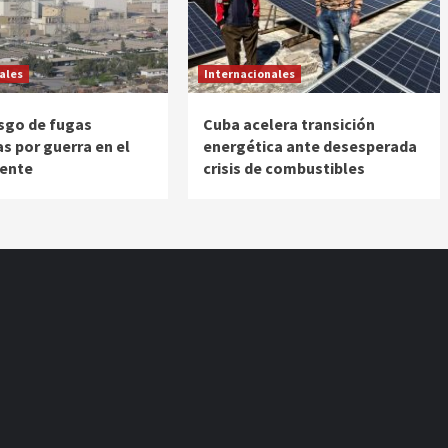
ales
Internacionales
esgo de fugas
Cuba acelera transición
as por guerra en el
energética ante desesperada
iente
crisis de combustibles