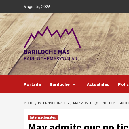
Saltar
6 agosto, 2026
al
contenido
BARILOCHE MÁS
BARILOCHEMAS.COM.AR
Portada
Bariloche
Actualidad
Polic
INICIO
INTERNACIONALES
MAY ADMITE QUE NO TIENE SUFI
Internacionales
May admite que no tie