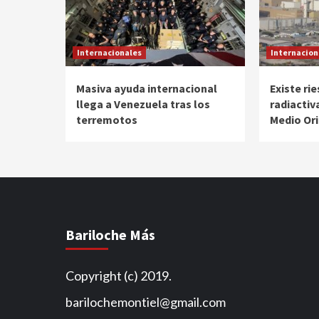
Internacionales
Internacion
Masiva ayuda internacional
Existe ri
llega a Venezuela tras los
radiactiv
terremotos
Medio Or
Bariloche Más
Copyright (c) 2019.
barilochemontiel@gmail.com