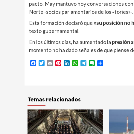
pacto, May mantuvo hoy conversaciones con e
Norte -socios parlamentarios de los «tories»-.
Esta formación declaró que
«su posición no
texto gubernamental.
En los últimos días, ha aumentado la
presión 
momento no ha dado señales de que piense dej
Facebook
Twitter
Email
Pinterest
LinkedIn
WhatsApp
Telegram
Evernote
Compartir
Temas relacionados