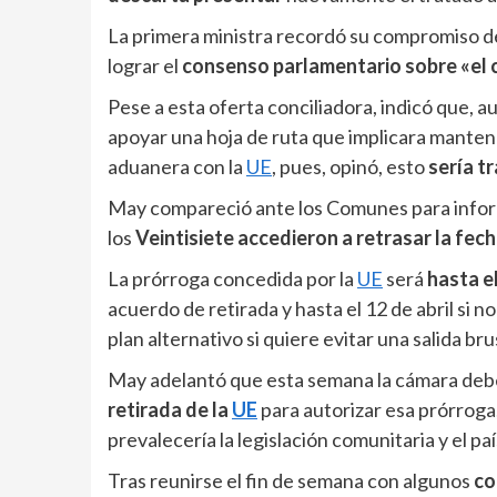
La primera ministra recordó su compromiso de
lograr el
consenso parlamentario sobre «el c
Pese a esta oferta conciliadora, indicó que, au
apoyar una hoja de ruta que implicara manten
aduanera con la
UE
, pues, opinó, esto
sería t
May compareció ante los Comunes para inform
los
Veintisiete accedieron a retrasar la fec
La prórroga concedida por la
UE
será
hasta e
acuerdo de retirada y hasta el 12 de abril si n
plan alternativo si quiere evitar una salida bru
May adelantó que esta semana la cámara debe
retirada de la
UE
para autorizar esa prórroga
prevalecería la legislación comunitaria y el pa
Tras reunirse el fin de semana con algunos
co