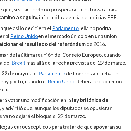
 que, si su acuerdo no prosperara, se esforzará para
amino a seguir»,
informó la agencia de noticias EFE.
nque así lo decidiera el
Parlamento
, ella no podría
er al
Reino Unido
en el mercado único o en una unión
raicionar el resultado del referéndum
de 2016.
ar de la última reunión del Consejo Europeo, cuando
ha
del
Brexit
más allá de la fecha prevista del 29 de marzo.
l 22 de mayo
si el
Parlamento
de Londres aprueba un
o hay pacto, cuando el
Reino Unido
deberá proponer un
sca.
rá votar una modificación en la
ley británica de
, y advirtió que, aunque los diputados se opusieran,
ís ya no dejará el bloque el 29 de marzo.
legas euroescépticos
para tratar de que apoyaran su