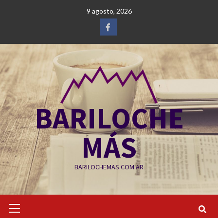
Saltar
9 agosto, 2026
al
contenido
Facebook
BARILOCHE
MÁS
BARILOCHEMAS.COM.AR
Menú
primario