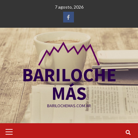
Saltar
7 agosto, 2026
al
contenido
Facebook
BARILOCHE
MÁS
BARILOCHEMAS.COM.AR
Menú
primario