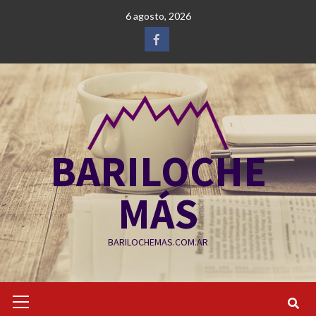
Saltar
6 agosto, 2026
al
contenido
Facebook
BARILOCHE
MÁS
BARILOCHEMAS.COM.AR
Menú
primario