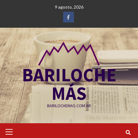
Saltar
9 agosto, 2026
al
contenido
Facebook
BARILOCHE
MÁS
BARILOCHEMAS.COM.AR
Menú
primario