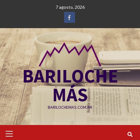
Saltar
7 agosto, 2026
al
contenido
Facebook
BARILOCHE
MÁS
BARILOCHEMAS.COM.AR
Menú
primario