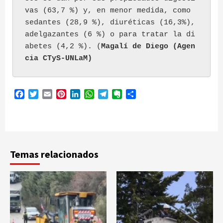
vas (63,7 %) y, en menor medida, como 
sedantes (28,9 %), diuréticas (16,3%), 
adelgazantes (6 %) o para tratar la di
abetes (4,2 %). (
Magalí de Diego (Agen
cia CTyS-UNLaM)
Facebook
Twitter
Email
Pinterest
LinkedIn
WhatsApp
Telegram
Evernote
Compartir
Temas relacionados