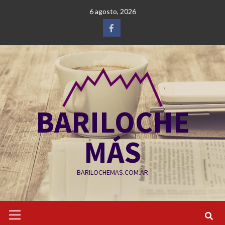
Saltar
6 agosto, 2026
al
contenido
Facebook
BARILOCHE
MÁS
BARILOCHEMAS.COM.AR
Menú
primario