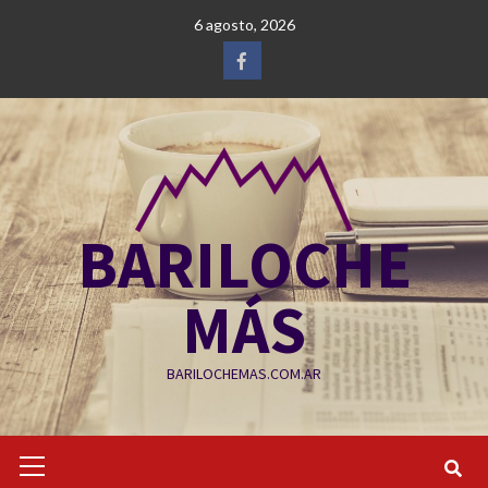
Saltar
6 agosto, 2026
al
contenido
Facebook
BARILOCHE
MÁS
BARILOCHEMAS.COM.AR
Menú
primario