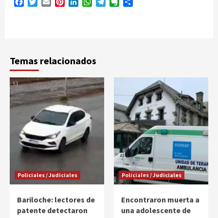
Facebook
Twitter
Email
Pinterest
LinkedIn
WhatsApp
Telegram
Evernote
Compartir
Temas relacionados
Policiales / Judiciales
Policiales / Judiciales
Bariloche: lectores de
Encontraron muerta a
patente detectaron
una adolescente de