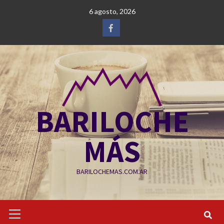
Saltar
6 agosto, 2026
al
contenido
Facebook
BARILOCHE
MÁS
BARILOCHEMAS.COM.AR
Menú
primario