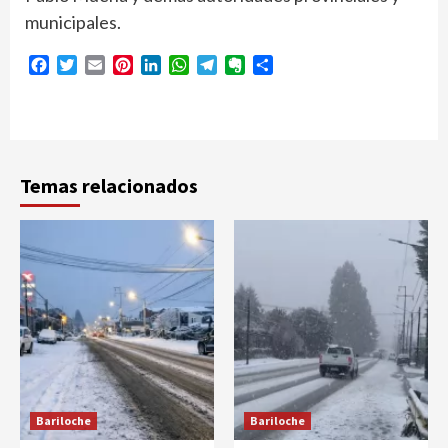
municipales.
Facebook
Twitter
Email
Pinterest
LinkedIn
WhatsApp
Telegram
Evernote
Compartir
Temas relacionados
Bariloche
Bariloche