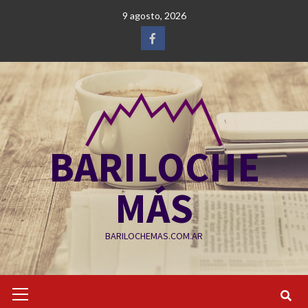
Saltar
9 agosto, 2026
al
contenido
Facebook
BARILOCHE
MÁS
BARILOCHEMAS.COM.AR
Menú
primario