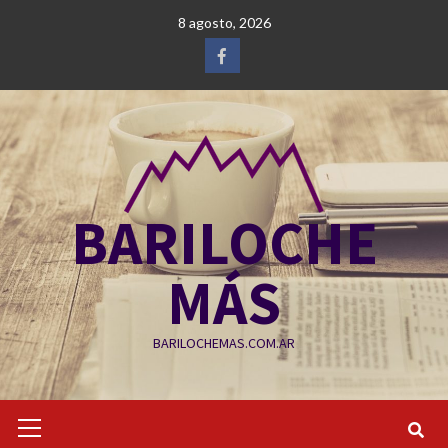
Saltar
8 agosto, 2026
al
contenido
Facebook
BARILOCHE
MÁS
BARILOCHEMAS.COM.AR
Menú
primario