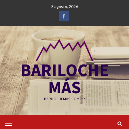
Saltar
8 agosto, 2026
al
contenido
Facebook
BARILOCHE
MÁS
BARILOCHEMAS.COM.AR
Menú
primario