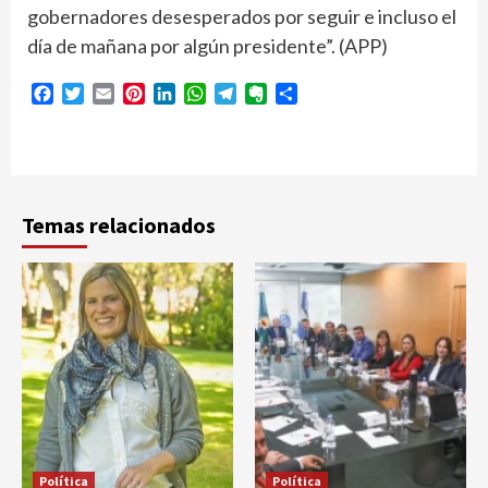
gobernadores desesperados por seguir e incluso el
día de mañana por algún presidente”. (APP)
Facebook
Twitter
Email
Pinterest
LinkedIn
WhatsApp
Telegram
Evernote
Compartir
Temas relacionados
Política
Política