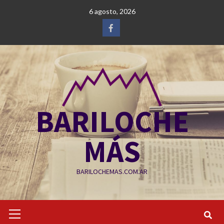
Saltar
6 agosto, 2026
al
contenido
Facebook
BARILOCHE
MÁS
BARILOCHEMAS.COM.AR
Menú
primario