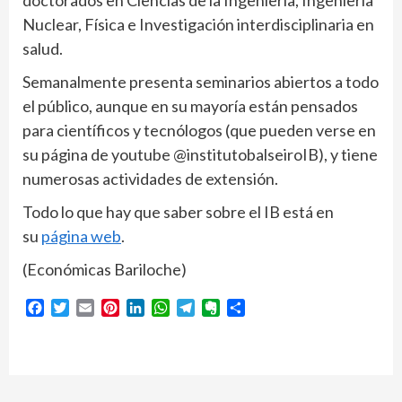
doctorados en Ciencias de la Ingeniería, Ingeniería
Nuclear, Física e Investigación interdisciplinaria en
salud.
Semanalmente presenta seminarios abiertos a todo
el público, aunque en su mayoría están pensados
para científicos y tecnólogos (que pueden verse en
su página de youtube @institutobalseiroIB), y tiene
numerosas actividades de extensión.
Todo lo que hay que saber sobre el IB está en
su
página web
.
(Económicas Bariloche)
Facebook
Twitter
Email
Pinterest
LinkedIn
WhatsApp
Telegram
Evernote
Compartir