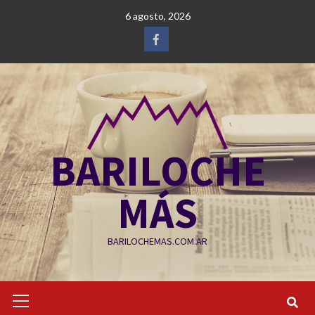
Saltar
6 agosto, 2026
al
contenido
Facebook
BARILOCHE
MÁS
BARILOCHEMAS.COM.AR
Menú
primario