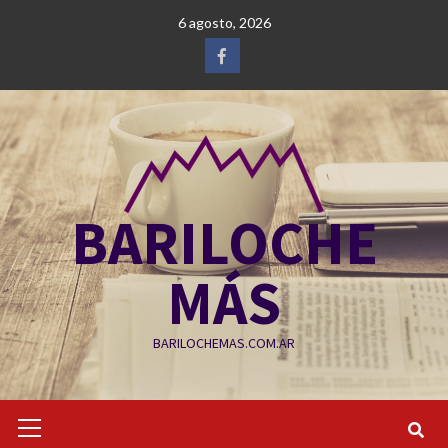
Saltar
6 agosto, 2026
al
contenido
Facebook
BARILOCHE
MÁS
BARILOCHEMAS.COM.AR
Menú
primario