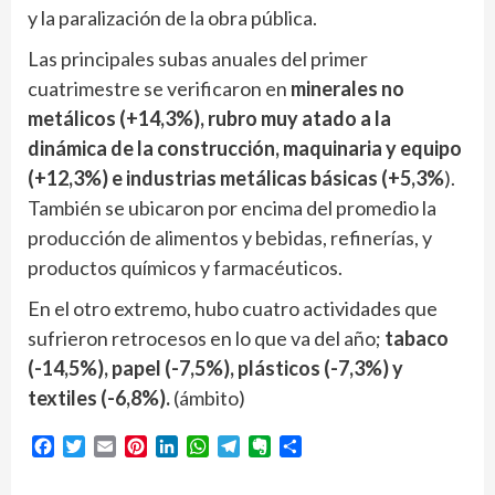
y la paralización de la obra pública.
Las principales subas anuales del primer
cuatrimestre se verificaron en
minerales no
metálicos (+14,3%), rubro muy atado a la
dinámica de la construcción, maquinaria y equipo
(+12,3%) e industrias metálicas básicas (+5,3%
).
También se ubicaron por encima del promedio la
producción de alimentos y bebidas, refinerías, y
productos químicos y farmacéuticos.
En el otro extremo, hubo cuatro actividades que
sufrieron retrocesos en lo que va del año;
tabaco
(-14,5%), papel (-7,5%), plásticos (-7,3%) y
textiles (-6,8%).
(ámbito)
Facebook
Twitter
Email
Pinterest
LinkedIn
WhatsApp
Telegram
Evernote
Compartir