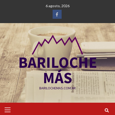
Saltar
6 agosto, 2026
al
contenido
Facebook
BARILOCHE
MÁS
BARILOCHEMAS.COM.AR
Menú
primario