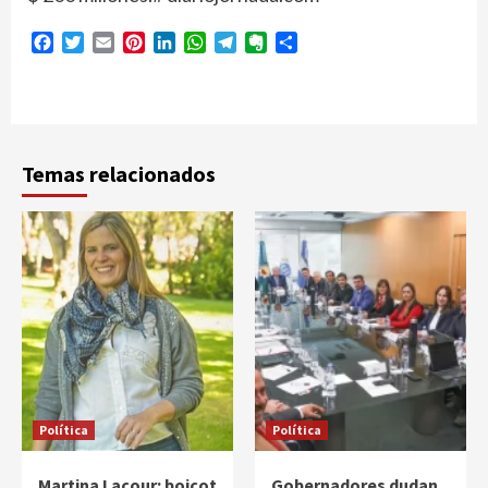
Facebook
Twitter
Email
Pinterest
LinkedIn
WhatsApp
Telegram
Evernote
Compartir
Temas relacionados
Política
Política
Martina Lacour: boicot
Gobernadores dudan