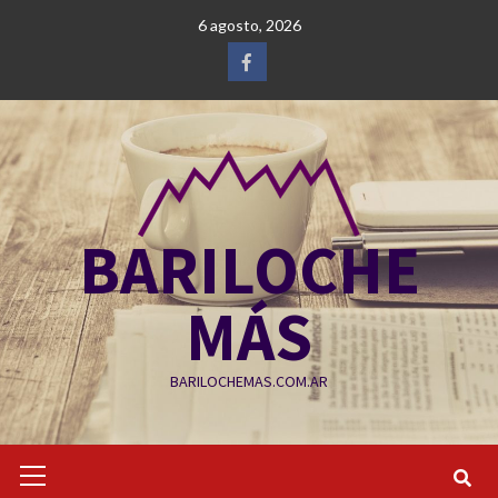
Saltar
6 agosto, 2026
al
contenido
Facebook
BARILOCHE
MÁS
BARILOCHEMAS.COM.AR
Menú
primario