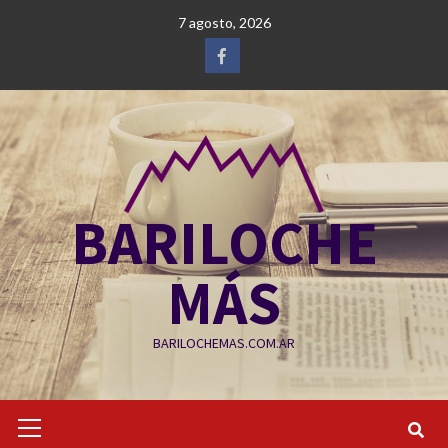
Saltar
7 agosto, 2026
al
contenido
Facebook
BARILOCHE
MÁS
BARILOCHEMAS.COM.AR
Menú
primario