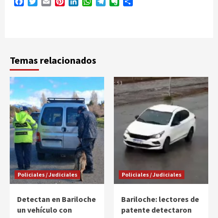
Facebook
Twitter
Email
Pinterest
LinkedIn
WhatsApp
Telegram
Evernote
Compartir
Temas relacionados
Policiales / Judiciales
Policiales / Judiciales
Detectan en Bariloche
Bariloche: lectores de
un vehículo con
patente detectaron